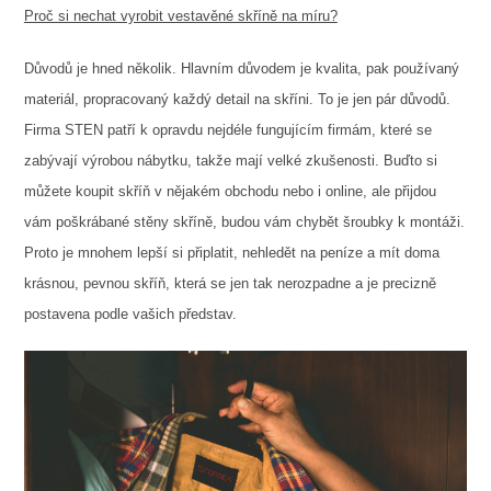
Proč si nechat vyrobit vestavěné skříně na míru?
Důvodů je hned několik. Hlavním důvodem je kvalita, pak používaný
materiál, propracovaný každý detail na skříni. To je jen pár důvodů.
Firma STEN patří k opravdu nejdéle fungujícím firmám, které se
zabývají výrobou nábytku, takže mají velké zkušenosti. Buďto si
můžete koupit skříň v nějakém obchodu nebo i online, ale přijdou
vám poškrábané stěny skříně, budou vám chybět šroubky k montáži.
Proto je mnohem lepší si připlatit, nehledět na peníze a mít doma
krásnou, pevnou skříň, která se jen tak nerozpadne a je precizně
postavena podle vašich představ.