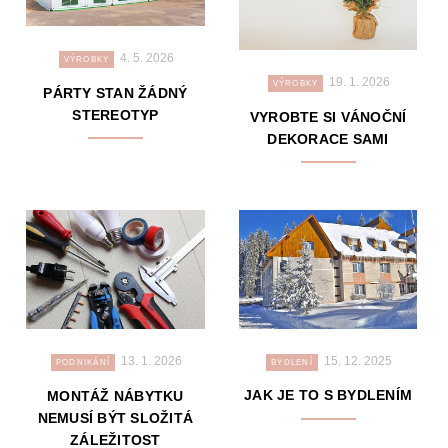
4. 5. 2026
VÝROBKY
19. 1. 2026
VÝROBKY
PÁRTY STAN ŽÁDNÝ
STEREOTYP
VYROBTE SI VÁNOČNÍ
DEKORACE SAMI
15. 12. 2025
13. 1. 2026
BYDLENÍ
PODNIKÁNÍ
JAK JE TO S BYDLENÍM
MONTÁŽ NÁBYTKU
NEMUSÍ BÝT SLOŽITÁ
ZÁLEŽITOST