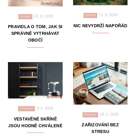
11. 6. 2026
21. 6. 2026
ZDRAVÍ
ZDRAVÍ
NIC NEVYDRŽÍ NAPOŘÁD
PRAVIDLA O TOM, JAK SI
SPRÁVNĚ VYTRHÁVAT
OBOČÍ
9. 6. 2026
VÝROBKY
29. 5. 2026
BYDLENÍ
VESTAVĚNÉ SKŘÍNĚ
ZAŘIZOVÁNÍ BEZ
JSOU HODNĚ CHVÁLENÉ
STRESU