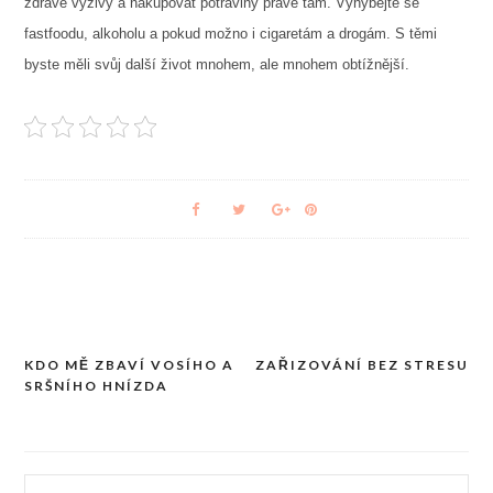
zdravé výživy a nakupovat potraviny právě tam. Vyhýbejte se
fastfoodu, alkoholu a pokud možno i cigaretám a drogám. S těmi
byste měli svůj další život mnohem, ale mnohem obtížnější.
KDO MĚ ZBAVÍ VOSÍHO A
ZAŘIZOVÁNÍ BEZ STRESU
Navigace
SRŠNÍHO HNÍZDA
pro
příspěvek