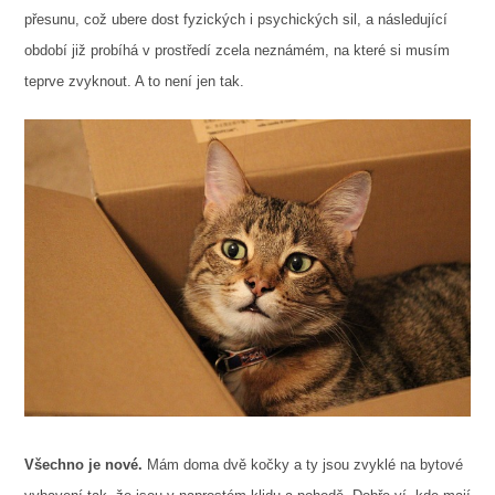
přesunu, což ubere dost fyzických i psychických sil, a následující
období již probíhá v prostředí zcela neznámém, na které si musím
teprve zvyknout. A to není jen tak.
Všechno je nové.
Mám doma dvě kočky a ty jsou zvyklé na bytové