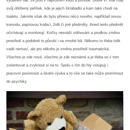
vybavení tak, že jsou v naprostém klidu a pohodě. Dobře ví, kde mají
svůj oblíbený pelíšek, kde je jejich škrábadlo a kam také chodí na
toaletu. Jakmile však do bytu přinesu něco nového, například novou
komodu, papírovou krabici, židli či jiné předměty, ihned tento předmět
očichávají a monitorují. Kočky nesnáší stěhování a prudkou změnu
prostředí a podobně to působí i na mnohé lidi. Někomu to třeba tolik
vadit nemusí, ale pro někoho je změna prostředí traumatická.
Všechno je zde nové, všechno je zde neznámé a je třeba se v tom
zorientovat a zvyknout si na to. Spolu s tím do hry vstupují i
pracovní povinnosti a školní výuka a to vše se také může promítnout
do psychiky.