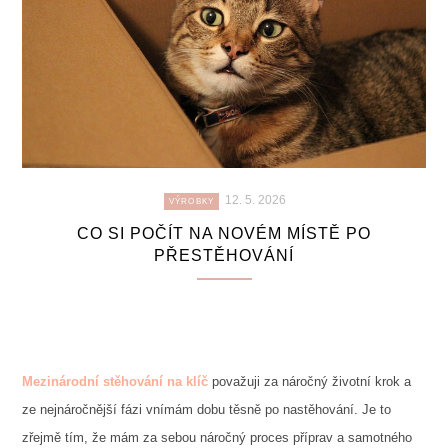
12. 5. 2026
VÝROBKY
CO SI POČÍT NA NOVÉM MÍSTĚ PO
PŘESTĚHOVÁNÍ
Mezinárodní stěhování na klíč
považuji za náročný životní krok a
ze nejnáročnější fázi vnímám dobu těsně po nastěhování. Je to
zřejmě tím, že mám za sebou náročný proces příprav a samotného