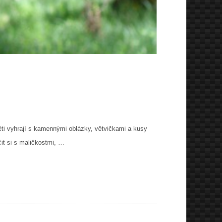
ěti vyhrají s kamennými oblázky, větvičkami a kusy
čit si s maličkostmi, …