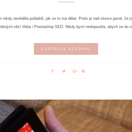
ikdy nevěděla pořádně, jak se to má dělat. Proto je nad slunce jasné, že js
odobných věcí třeba i Prestashop SEO. Nikdy bych nedopustila, abych se do 
CONTINUE READING