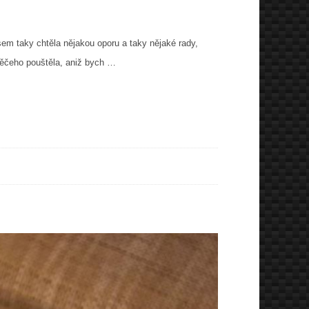
em taky chtěla nějakou oporu a taky nějaké rady,
něčeho pouštěla, aniž bych …