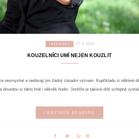
27. 4. 2024
INTERNET
KOUZELNÍCI UMÍ NEJEN KOUZLIT
í za nesmyslné a nedávají jim žádný zásadní význam. Kupříkladu si některé d
a dovedou si takto hrát i několik hodin. Jestliže je takové dítě schopné vysta
CONTINUE READING