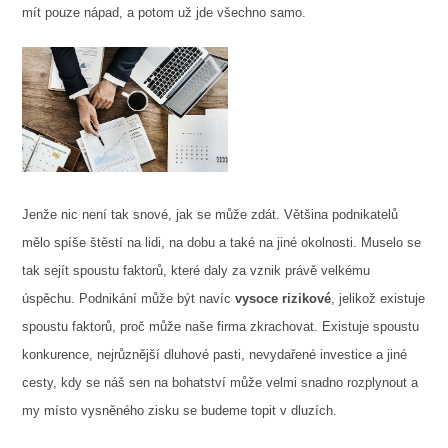
mít pouze nápad, a potom už jde všechno samo.
Jenže nic není tak snové, jak se může zdát. Většina podnikatelů
mělo spíše štěstí na lidi, na dobu a také na jiné okolnosti. Muselo se
tak sejít spoustu faktorů, které daly za vznik právě velkému
úspěchu. Podnikání může být navíc
vysoce rizikové
, jelikož existuje
spoustu faktorů, proč může naše firma zkrachovat. Existuje spoustu
konkurence, nejrůznější dluhové pasti, nevydařené investice a jiné
cesty, kdy se náš sen na bohatství může velmi snadno rozplynout a
my místo vysněného zisku se budeme topit v dluzích.