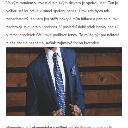
Velkým trendem v investici s nízkým rizikem je spořící účet. Ten je
velkou stálicí právě v rámci spoření peněz. Úrok zde bývá tak
zanedbatelný, že nám jen stěží pokryje míru inflace a peníze si tak
zachovají svou stálou hodnotu. V poslední době však banky nabízí
v rámci spořících účtů také podílové fondy. To může být pro některé
z nás docela neznámá, avšak zajímavá forma investice.
Nemusíme mít ekonomické vzdělání ani zkušenosti s burzou či