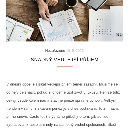
Nezařazené
19. 5. 2023
SNADNÝ VEDLEJŠÍ PŘÍJEM
V dnešní době je získat vedlejší příjem téměř zásadní. Musíme se
co nejvíce snažit, pokud si chceme užít život v luxusu. Peníze totiž
čekají všude kolem nás a stačí je pouze správně uchopit. Velkým
trendem v rámci získávání peněz je v dnes podnikání. To zní navíc
přímo snově. Často totiž slýcháme příběhy o tom, jak se lidé
vypracovali z absolutní nuly na samotný vrchol společnosti. Stačí