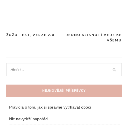
ŽUŽU TEST, VERZE 2.0
JEDNO KLIKNUTÍ VEDE KE
Navigace
VŠEMU
pro
příspěvek
NEJNOVĚJŠÍ PŘÍSPĚVKY
Pravidla o tom, jak si správně vytrhávat obočí
Nic nevydrží napořád