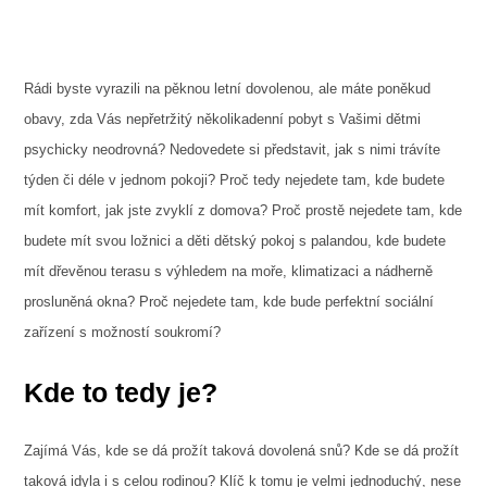
Rádi byste vyrazili na pěknou letní dovolenou, ale máte poněkud
obavy, zda Vás nepřetržitý několikadenní pobyt s Vašimi dětmi
psychicky neodrovná? Nedovedete si představit, jak s nimi trávíte
týden či déle v jednom pokoji? Proč tedy nejedete tam, kde budete
mít komfort, jak jste zvyklí z domova? Proč prostě nejedete tam, kde
budete mít svou ložnici a děti dětský pokoj s palandou, kde budete
mít dřevěnou terasu s výhledem na moře, klimatizaci a nádherně
prosluněná okna? Proč nejedete tam, kde bude perfektní sociální
zařízení s možností soukromí?
Kde to tedy je?
Zajímá Vás, kde se dá prožít taková dovolená snů? Kde se dá prožít
taková idyla i s celou rodinou? Klíč k tomu je velmi jednoduchý, nese