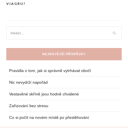
VIAGRU?
pro
příspěvek
NEJNOVĚJŠÍ PŘÍSPĚVKY
Pravidla o tom, jak si správně vytrhávat obočí
Nic nevydrží napořád
Vestavěné skříně jsou hodně chválené
Zařizování bez stresu
Co si počít na novém místě po přestěhování