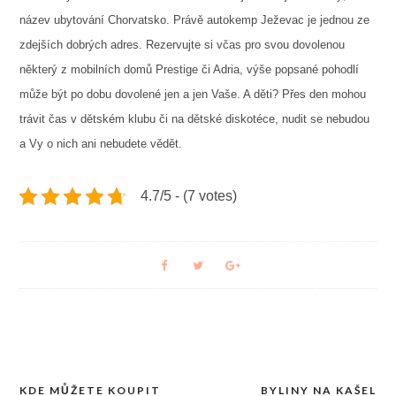
název
ubytování Chorvatsko
. Právě autokemp Ježevac je jednou ze
zdejších dobrých adres. Rezervujte si včas pro svou dovolenou
některý z mobilních domů Prestige či Adria, výše popsané pohodlí
může být po dobu dovolené jen a jen Vaše. A děti? Přes den mohou
trávit čas v dětském klubu či na dětské diskotéce, nudit se nebudou
a Vy o nich ani nebudete vědět.
4.7/5 - (7 votes)
KDE MŮŽETE KOUPIT
BYLINY NA KAŠEL
Navigace