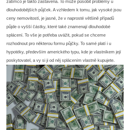
zatímco je takto zastavena. To může působit problémy u
dlouhodobějších půjček. A vzhledem k tomu, jak vysoké jsou
ceny nemovitostí, je jasné, že v naprosté většině případů
půjde o vyšší částky, které také znamenají dlouhodobé
splácení.
To vše je potřeba uvážit, pokud se chceme
rozhodnout pro některou formu půjčky. To samé platí i u
hypotéky, především amerického typu, kde je vlastníkem její
poskytovatel, a vy si ji od něj splácením vlastně kupujete.