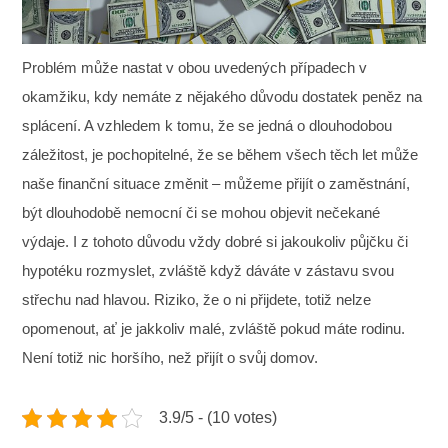
Problém může nastat v obou uvedených případech v
okamžiku, kdy nemáte z nějakého důvodu dostatek peněz na
splácení. A vzhledem k tomu, že se jedná o dlouhodobou
záležitost, je pochopitelné, že se během všech těch let může
naše finanční situace změnit – můžeme přijít o zaměstnání,
být dlouhodobě nemocní či se mohou objevit nečekané
výdaje.
I z tohoto důvodu vždy dobré si jakoukoliv půjčku či
hypotéku rozmyslet, zvláště když dáváte v zástavu svou
střechu nad hlavou. Riziko, že o ni přijdete, totiž nelze
opomenout, ať je jakkoliv malé, zvláště pokud máte rodinu.
Není totiž nic horšího, než přijít o svůj domov.
3.9/5 - (10 votes)