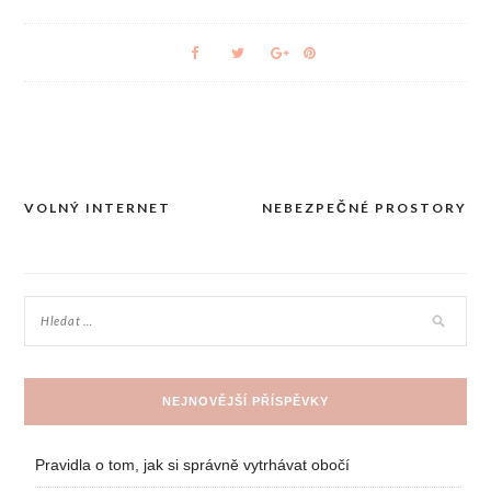
VOLNÝ INTERNET
NEBEZPEČNÉ PROSTORY
Navigace
pro
příspěvek
NEJNOVĚJŠÍ PŘÍSPĚVKY
Pravidla o tom, jak si správně vytrhávat obočí