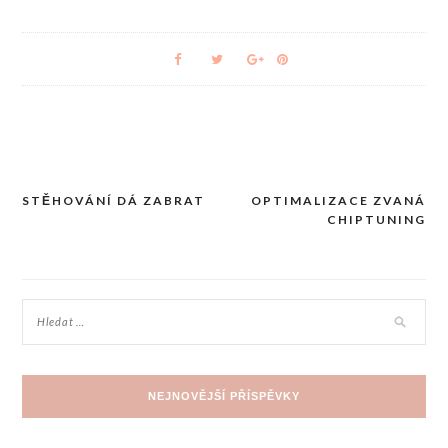
STĚHOVÁNÍ DÁ ZABRAT
OPTIMALIZACE ZVANÁ
Navigace
CHIPTUNING
pro
příspěvek
NEJNOVĚJŠÍ PŘÍSPĚVKY