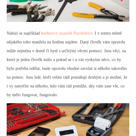
Nabízí se například
hodinový manžel Pardubice
. I v tomto městě
nějakého toho manžela na hodinu najdete. Daný člověk vám opravdu
může zejména v domě či bytě s určitými věcmi pomoci.
Jsou věci, na
které je jeden člověk málo a pokud se i u vás vyskytne něco, co by
bylo potřeba udělat, bude opravdu vhodné zavolat si někoho takového
na pomoc.
Jsou lidé, kteří velmi rádi pomáhají druhým a je možné, že
i vy natrefíte na někoho, kdo vám rád pomůže, aby vám zase vše, co
by mělo fungovat, fungovalo.