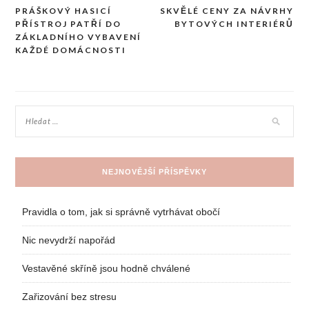
PRÁŠKOVÝ HASICÍ
SKVĚLÉ CENY ZA NÁVRHY
Navigace
PŘÍSTROJ PATŘÍ DO
BYTOVÝCH INTERIÉRŮ
pro
ZÁKLADNÍHO VYBAVENÍ
KAŽDÉ DOMÁCNOSTI
příspěvek
NEJNOVĚJŠÍ PŘÍSPĚVKY
Pravidla o tom, jak si správně vytrhávat obočí
Nic nevydrží napořád
Vestavěné skříně jsou hodně chválené
Zařizování bez stresu