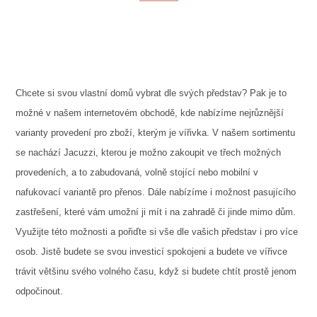
Chcete si svou vlastní domů vybrat dle svých představ? Pak je to
možné v našem internetovém obchodě, kde nabízíme nejrůznější
varianty provedení pro zboží, kterým je
vířivka
. V našem sortimentu
se nachází Jacuzzi, kterou je možno zakoupit ve třech možných
provedeních, a to zabudovaná, volně stojící nebo mobilní v
nafukovací variantě pro přenos. Dále nabízíme i možnost pasujícího
zastřešení, které vám umožní ji mít i na zahradě či jinde mimo dům.
Využijte této možnosti a pořiďte si vše dle vašich představ i pro více
osob. Jistě budete se svou investicí spokojeni a budete ve vířivce
trávit většinu svého volného času, když si budete chtít prostě jenom
odpočinout.