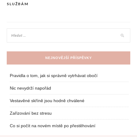
SLUŽBÁM
pro
příspěvek
NEJNOVĚJŠÍ PŘÍSPĚVKY
Pravidla o tom, jak si správně vytrhávat obočí
Nic nevydrží napořád
Vestavěné skříně jsou hodně chválené
Zařizování bez stresu
Co si počít na novém místě po přestěhování