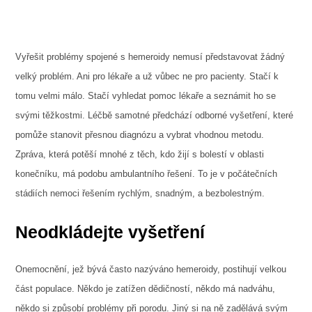
Vyřešit problémy spojené s hemeroidy nemusí představovat žádný
velký problém. Ani pro lékaře a už vůbec ne pro pacienty. Stačí k
tomu velmi málo. Stačí vyhledat pomoc lékaře a seznámit ho se
svými těžkostmi. Léčbě samotné předchází odborné vyšetření, které
pomůže stanovit přesnou diagnózu a vybrat vhodnou metodu.
Zpráva, která potěší mnohé z těch, kdo žijí s bolestí v oblasti
konečníku, má podobu ambulantního řešení. To je v počátečních
stádiích nemoci řešením rychlým, snadným, a bezbolestným.
Neodkládejte vyšetření
Onemocnění, jež bývá často nazýváno
hemeroidy
, postihují velkou
část populace. Někdo je zatížen dědičností, někdo má nadváhu,
někdo si způsobí problémy při porodu. Jiný si na ně zadělává svým