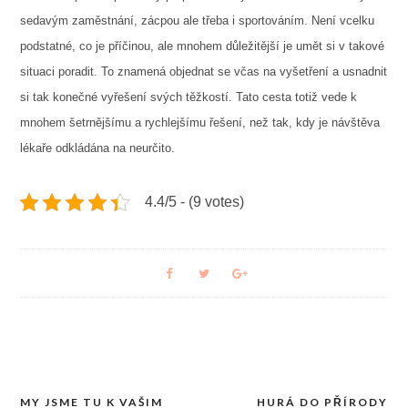
sedavým zaměstnání, zácpou ale třeba i sportováním. Není vcelku
podstatné, co je příčinou, ale mnohem důležitější je umět si v takové
situaci poradit. To znamená objednat se včas na vyšetření a usnadnit
si tak konečné vyřešení svých těžkostí. Tato cesta totiž vede k
mnohem šetrnějšímu a rychlejšímu řešení, než tak, kdy je návštěva
lékaře odkládána na neurčito.
4.4/5 - (9 votes)
MY JSME TU K VAŠIM
HURÁ DO PŘÍRODY
Navigace