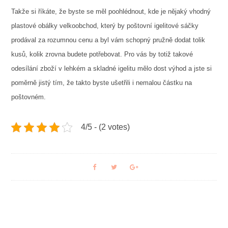
Takže si říkáte, že byste se měl poohlédnout, kde je nějaký vhodný
plastové obálky velkoobchod
, který by poštovní igelitové sáčky
prodával za rozumnou cenu a byl vám schopný pružně dodat tolik
kusů, kolik zrovna budete potřebovat. Pro vás by totiž takové
odesílání zboží v lehkém a skladné igelitu mělo dost výhod a jste si
poměrně jistý tím, že takto byste ušetřili i nemalou částku na
poštovném.
4/5 - (2 votes)