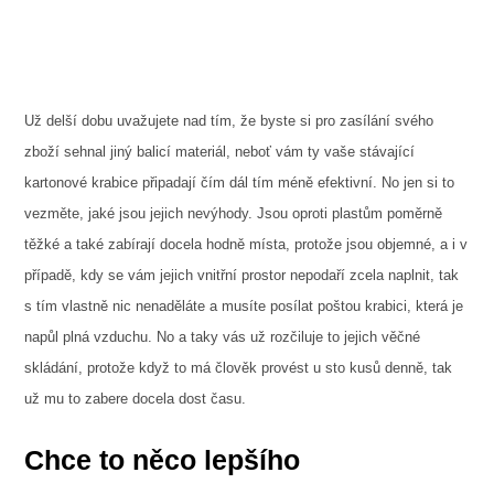
Už delší dobu uvažujete nad tím, že byste si pro zasílání svého
zboží sehnal jiný balicí materiál, neboť vám ty vaše stávající
kartonové krabice připadají čím dál tím méně efektivní. No jen si to
vezměte, jaké jsou jejich nevýhody. Jsou oproti plastům poměrně
těžké a také zabírají docela hodně místa, protože jsou objemné, a i v
případě, kdy se vám jejich vnitřní prostor nepodaří zcela naplnit, tak
s tím vlastně nic nenaděláte a musíte posílat poštou krabici, která je
napůl plná vzduchu. No a taky vás už rozčiluje to jejich věčné
skládání, protože když to má člověk provést u sto kusů denně, tak
už mu to zabere docela dost času.
Chce to něco lepšího