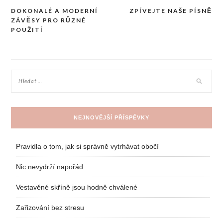
DOKONALÉ A MODERNÍ
ZPÍVEJTE NAŠE PÍSNĚ
Navigace
ZÁVĚSY PRO RŮZNÉ
pro
POUŽITÍ
příspěvek
NEJNOVĚJŠÍ PŘÍSPĚVKY
Pravidla o tom, jak si správně vytrhávat obočí
Nic nevydrží napořád
Vestavěné skříně jsou hodně chválené
Zařizování bez stresu