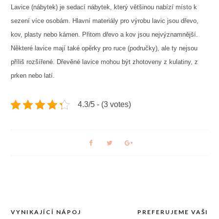
Lavice (nábytek) je sedací nábytek, který většinou nabízí místo k
sezení více osobám. Hlavní materiály pro výrobu lavic jsou dřevo,
kov, plasty nebo kámen. Přitom dřevo a kov jsou nejvýznamnější.
Některé lavice mají také opěrky pro ruce (područky), ale ty nejsou
příliš rozšířené. Dřevěné lavice mohou být zhotoveny z kulatiny, z
prken nebo latí.
4.3/5 - (3 votes)
VYNIKAJÍCÍ NÁPOJ
PREFERUJEME VAŠI
Navigace