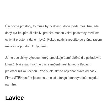
Úschovné prostory, to může být v dnešní době rozdíl mezi tím, zda
daný byt koupíte či nikoliv, protože mohou velmi podstatný rozdílem
ovlivnit prostor v daném bytě. Pokud navíc zapustíte do stěny, rázem
máte více prostoru k dýchání.
Jsme spolehlivý výrobce, který produkuje
šatní skříně
dle požadavků
klientů. Naše šatní skříně vás zaručeně nezklamou a třebas i
překvapí nízkou cenou. Proč si ale skříně objednat právě od nás?
Firma STEN patří k jednomu z nejdéle fungujících výrobců nábytku
na míru.
Lavice