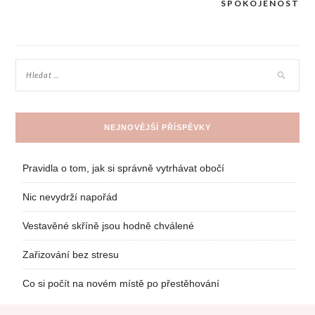
SPOKOJENOST
pro
příspěvek
NEJNOVĚJŠÍ PŘÍSPĚVKY
Pravidla o tom, jak si správně vytrhávat obočí
Nic nevydrží napořád
Vestavěné skříně jsou hodně chválené
Zařizování bez stresu
Co si počít na novém místě po přestěhování